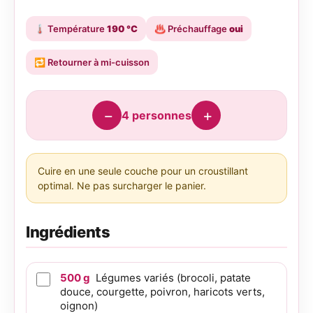
🌡️
Température
190 °C
♨️
Préchauffage
oui
🔁
Retourner à mi-cuisson
−
+
4
personnes
Cuire en une seule couche pour un croustillant
optimal. Ne pas surcharger le panier.
Ingrédients
500
g
Légumes variés (brocoli, patate
douce, courgette, poivron, haricots verts,
oignon)