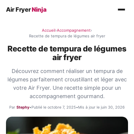
Air Fryer
Ninja
Recettes
Accueil
›
Accompagnement
›
Plat principal
Recette de tempura de légumes air fryer
Légumes
Recette de tempura de légumes
air fryer
Poisson
Découvrez comment réaliser un tempura de
Desserts
légumes parfaitement croustillant et léger avec
Conseils
votre Air Fryer. Une recette simple pour un
accompagnement gourmand.
Par
Stephy
•
Publié le octobre 7, 2025
•
Mis à jour le juin 30, 2026