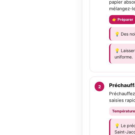
papier absor
mélangez-les
👉 Préparer
💡 Des noi
💡 Laisse
uniforme.
Préchauffa
Préchauffez 
saisies rapi
Température
💡 Le préc
Saint-Jac