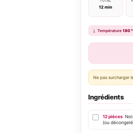
TOTAL
12 min
🌡️
Température
180 
Ne pas surcharger le
Ingrédients
12
pièces
Noi
(ou décongelé