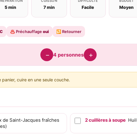
PRÉPARATION
CUISSON
DIFFICULTÉ
BUDGET
5 min
7 min
Facile
Moyen
°C
♨️
Préchauffage
oui
🔁
Retourner
−
+
4
personnes
 panier, cuire en une seule couche.
x de Saint-Jacques fraîches
2
cuillères à soupe
Huil
es)