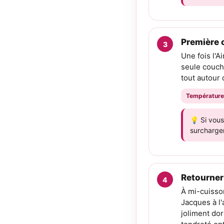
Première c
Une fois l'A
seule couche
tout autour
Température
💡 Si vous
surcharger
Retourner 
À mi-cuisson
Jacques à l'
joliment dor