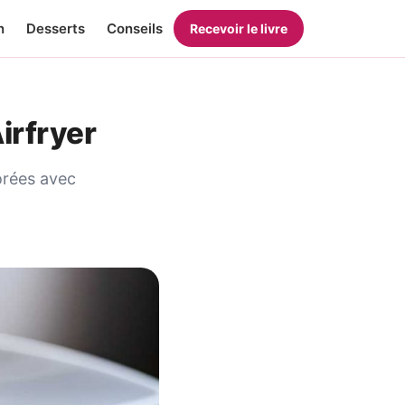
n
Desserts
Conseils
Recevoir le livre
irfryer
orées avec