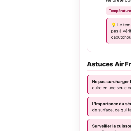
tendreté op
Température
💡 Le temp
pas à véri
caoutchou
Astuces Air F
Ne pas surcharger l
cuire en une seule co
L'importance du s
de surface, ce qui fa
Surveiller la cuisso