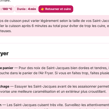
timale.
 :
180 °C
Durée :
4 min
👉 Retourner et cuire
s de cuisson peut varier légèrement selon la taille de vos Saint-Jac
fier la cuisson après 6 minutes au total pour éviter de trop les cuire, 
teuses.
ryer
e panier
— Pour des noix de Saint-Jacques bien dorées et tendres, il
uche dans le panier de l'Air Fryer. Si vous en faites trop, faites plusi
échage
— Essuyer les Saint-Jacques avant de les assaisonner permet d
vorise une meilleure caramélisation et un extérieur plus croustillant.
n
— Les Saint-Jacques cuisent très vite. Surveillez-les attentivement,