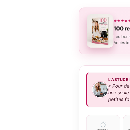
★★★★★ 4
100 re
Les bons
Accès i
L'ASTUCE
« Pour des
une seule 
petites fo
⏱