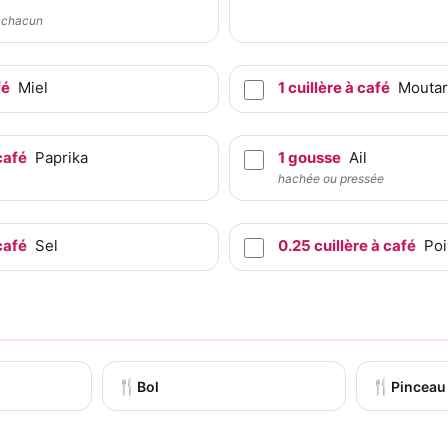
 chacun
fé
Miel
1
cuillère à café
Moutar
café
Paprika
1
gousse
Ail
hachée ou pressée
café
Sel
0.25
cuillère à café
Poi
🍴
🍴
Bol
Pinceau 