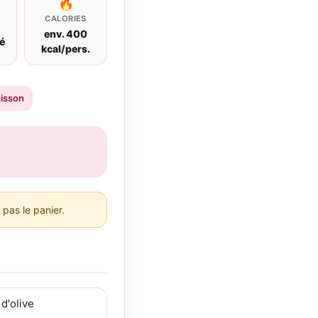
🔥
CALORIES
env. 400
é
kcal/pers.
uisson
pas le panier.
 d'olive