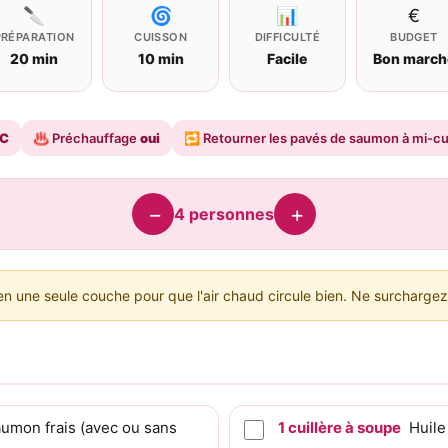
🔪
🌀
📊
€
PRÉPARATION
CUISSON
DIFFICULTÉ
BUDGET
20 min
10 min
Facile
Bon march
°C
♨️
Préchauffage
oui
🔁
Retourner les pavés de saumon à mi-c
−
+
4
personnes
n une seule couche pour que l'air chaud circule bien. Ne surchargez 
umon frais (avec ou sans
1
cuillère à soupe
Huile