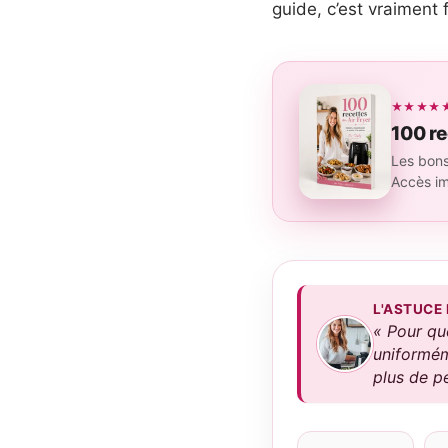
guide, c’est vraiment f
★★★★★ 4
100 re
Les bons
Accès i
L'ASTUCE
« Pour que
uniformém
plus de pe