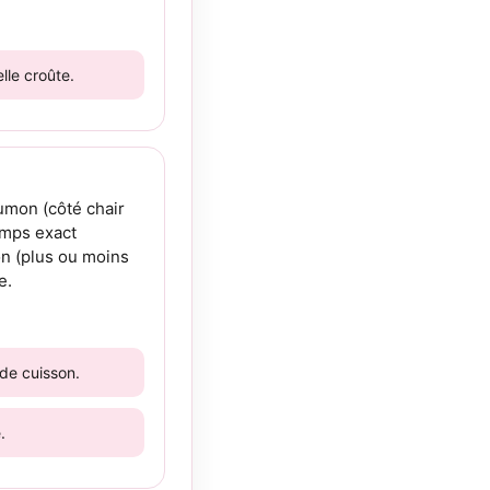
lle croûte.
aumon (côté chair
emps exact
on (plus ou moins
e.
de cuisson.
.