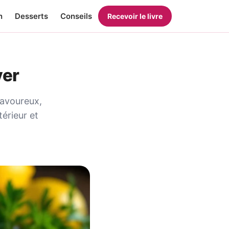
n
Desserts
Conseils
Recevoir le livre
yer
 savoureux,
térieur et