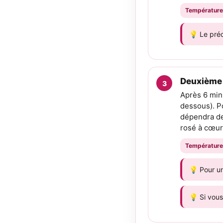
Température
💡 Le préc
Deuxième 
Après 6 minu
dessous). P
dépendra de
rosé à cœur)
Température
💡 Pour un
💡 Si vous