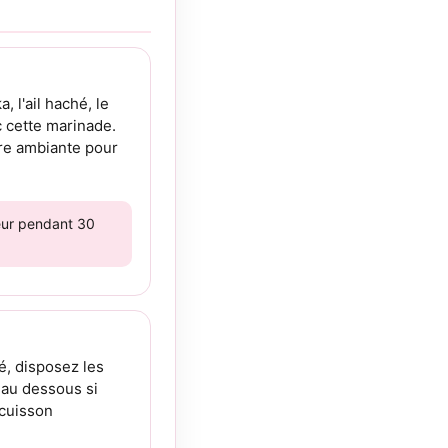
, l'ail haché, le
 cette marinade.
re ambiante pour
teur pendant 30
é, disposez les
eau dessous si
 cuisson