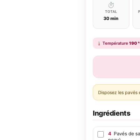
⏱
TOTAL
30 min
🌡️
Température
190 
Disposez les pavés e
Ingrédients
4
Pavés de sa
peau)