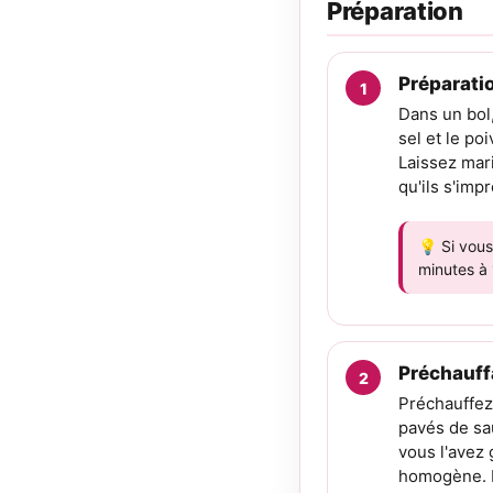
Préparation
Préparati
Dans un bol,
sel et le p
Laissez mar
qu'ils s'imp
💡 Si vous
minutes à 
Préchauff
Préchauffez
pavés de sa
vous l'avez
homogène. L