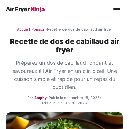
Air Fryer
Ninja
Recettes
Accueil
›
Poisson
›
Recette de dos de cabillaud air fryer
Plat principal
Recette de dos de cabillaud air
Légumes
fryer
Poisson
Préparez un dos de cabillaud fondant et
Desserts
savoureux à l'Air Fryer en un clin d'œil. Une
cuisson simple et rapide pour un repas du
Conseils
quotidien.
Par
Stephy
•
Publié le septembre 18, 2025
•
Mis à jour le juin 30, 2026