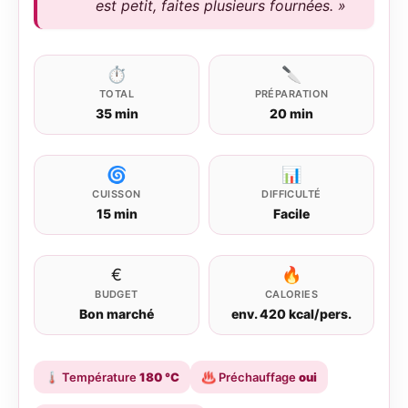
est petit, faites plusieurs fournées. »
⏱
🔪
TOTAL
PRÉPARATION
35 min
20 min
🌀
📊
CUISSON
DIFFICULTÉ
15 min
Facile
€
🔥
BUDGET
CALORIES
Bon marché
env. 420 kcal/pers.
🌡️
Température
180 °C
♨️
Préchauffage
oui