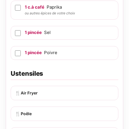
1
c.à café
Paprika
ou autres épices de votre choix
1
pincée
Sel
1
pincée
Poivre
Ustensiles
🍴
Air Fryer
🍴
Poêle