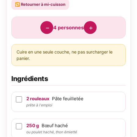
🔁
Retourner à mi-cuisson
−
+
4
personnes
Cuire en une seule couche, ne pas surcharger le
panier.
Ingrédients
2
rouleaux
Pâte feuilletée
prête à l'emploi
250
g
Bœuf haché
ou poulet haché, thon émietté