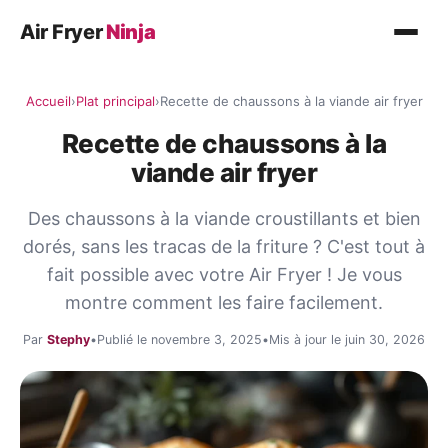
Air Fryer
Ninja
Recettes
Accueil
›
Plat principal
›
Recette de chaussons à la viande air fryer
Plat principal
Recette de chaussons à la
Légumes
viande air fryer
Poisson
Des chaussons à la viande croustillants et bien
Desserts
dorés, sans les tracas de la friture ? C'est tout à
fait possible avec votre Air Fryer ! Je vous
Conseils
montre comment les faire facilement.
Par
Stephy
•
Publié le novembre 3, 2025
•
Mis à jour le juin 30, 2026