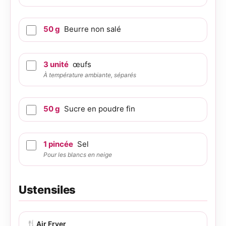
50
g
Beurre non salé
3
unité
œufs
À température ambiante, séparés
50
g
Sucre en poudre fin
1
pincée
Sel
Pour les blancs en neige
Ustensiles
🍴
Air Fryer