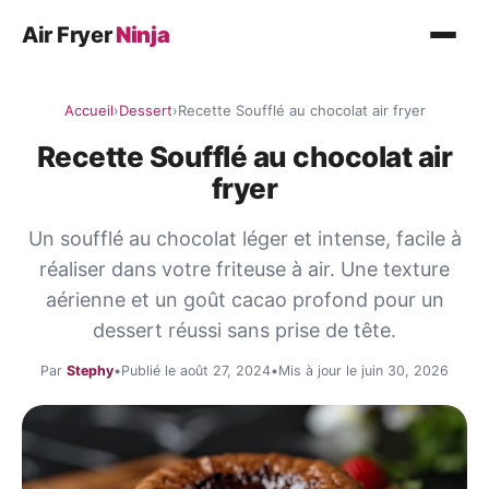
Air Fryer
Ninja
Recettes
Accueil
›
Dessert
›
Recette Soufflé au chocolat air fryer
Plat principal
Recette Soufflé au chocolat air
Légumes
fryer
Poisson
Un soufflé au chocolat léger et intense, facile à
Desserts
réaliser dans votre friteuse à air. Une texture
aérienne et un goût cacao profond pour un
Conseils
dessert réussi sans prise de tête.
Par
Stephy
•
Publié le août 27, 2024
•
Mis à jour le juin 30, 2026