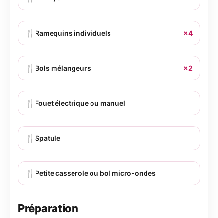
🍴
Ramequins individuels
×4
🍴
Bols mélangeurs
×2
🍴
Fouet électrique ou manuel
🍴
Spatule
🍴
Petite casserole ou bol micro-ondes
Préparation