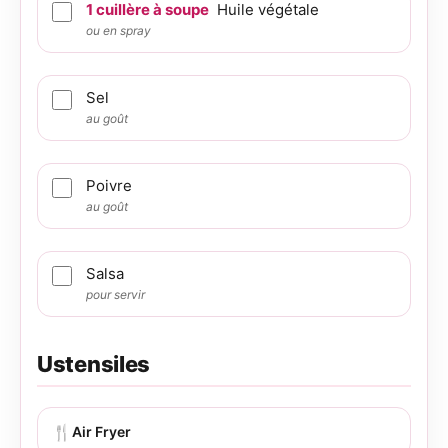
1
cuillère à soupe
Huile végétale
ou en spray
Sel
au goût
Poivre
au goût
Salsa
pour servir
Ustensiles
🍴
Air Fryer