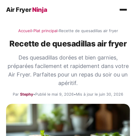
Air Fryer
Ninja
Recettes
Accueil
›
Plat principal
›
Recette de quesadillas air fryer
Plat principal
Recette de quesadillas air fryer
Légumes
Des quesadillas dorées et bien garnies,
Poisson
préparées facilement et rapidement dans votre
Desserts
Air Fryer. Parfaites pour un repas du soir ou un
apéritif.
Conseils
Par
Stephy
•
Publié le mai 9, 2026
•
Mis à jour le juin 30, 2026