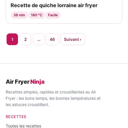
Recette de quiche lorraine air fryer
38 min
180 °C
Facile
Pagination
1
2
…
46
Suivant ›
des
publications
Air Fryer
Ninja
Recettes simples, rapides et croustillantes au Air
Fryer : les bons temps, les bonnes températures et
les astuces croustillant.
RECETTES
Toutes les recettes