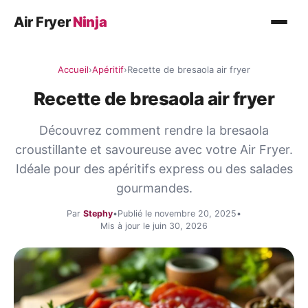
Air Fryer
Ninja
Recettes
Accueil
›
Apéritif
›
Recette de bresaola air fryer
Plat principal
Recette de bresaola air fryer
Légumes
Découvrez comment rendre la bresaola
Poisson
croustillante et savoureuse avec votre Air Fryer.
Desserts
Idéale pour des apéritifs express ou des salades
gourmandes.
Conseils
Par
Stephy
•
Publié le novembre 20, 2025
•
Mis à jour le juin 30, 2026