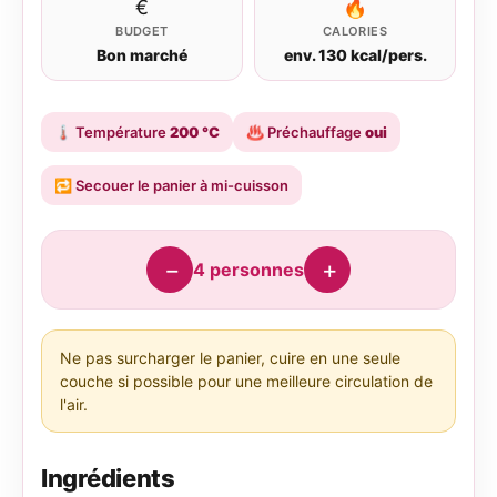
€
🔥
BUDGET
CALORIES
Bon marché
env. 130 kcal/pers.
🌡️
Température
200 °C
♨️
Préchauffage
oui
🔁
Secouer le panier à mi-cuisson
−
+
4
personnes
Ne pas surcharger le panier, cuire en une seule
couche si possible pour une meilleure circulation de
l'air.
Ingrédients