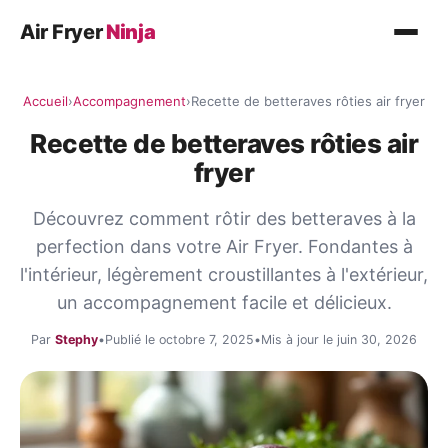
Air Fryer
Ninja
Recettes
Accueil
›
Accompagnement
›
Recette de betteraves rôties air fryer
Plat principal
Recette de betteraves rôties air
Légumes
fryer
Poisson
Découvrez comment rôtir des betteraves à la
Desserts
perfection dans votre Air Fryer. Fondantes à
l'intérieur, légèrement croustillantes à l'extérieur,
Conseils
un accompagnement facile et délicieux.
Par
Stephy
•
Publié le octobre 7, 2025
•
Mis à jour le juin 30, 2026