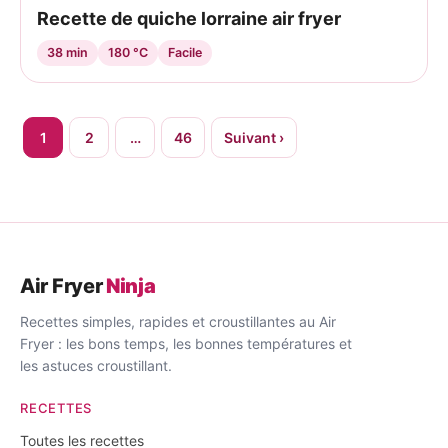
Recette de quiche lorraine air fryer
38 min
180 °C
Facile
Pagination
1
2
…
46
Suivant ›
des
publications
Air Fryer
Ninja
Recettes simples, rapides et croustillantes au Air
Fryer : les bons temps, les bonnes températures et
les astuces croustillant.
RECETTES
Toutes les recettes