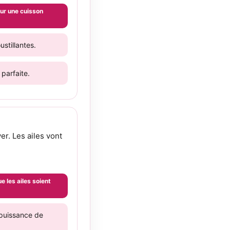
our une cuisson
stillantes.
parfaite.
r. Les ailes vont
e les ailes soient
a puissance de