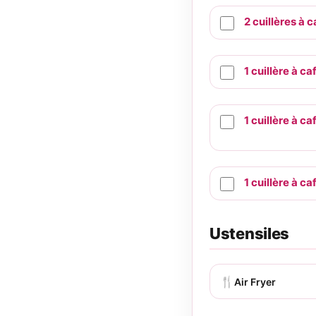
2
cuillères à c
1
cuillère à ca
1
cuillère à ca
1
cuillère à ca
Ustensiles
🍴
Air Fryer