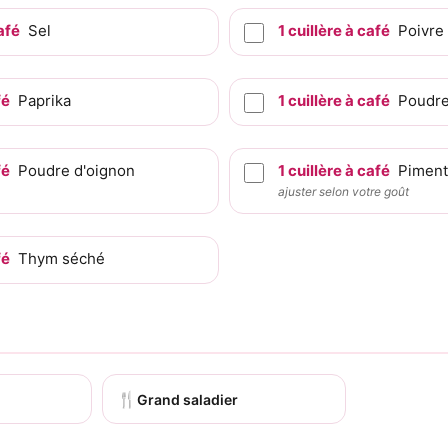
afé
Sel
1
cuillère à café
Poivre 
fé
Paprika
1
cuillère à café
Poudre 
fé
Poudre d'oignon
1
cuillère à café
Piment
ajuster selon votre goût
fé
Thym séché
🍴
Grand saladier