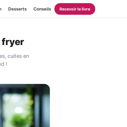
n
Desserts
Conseils
Recevoir le livre
 fryer
es, cuites en
d !