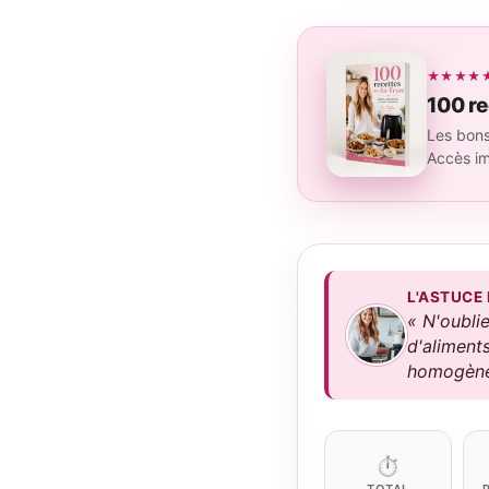
★★★★★ 4
100 re
Les bons
Accès i
L'ASTUCE
« N'oublie
d'aliments
homogène. 
⏱
TOTAL