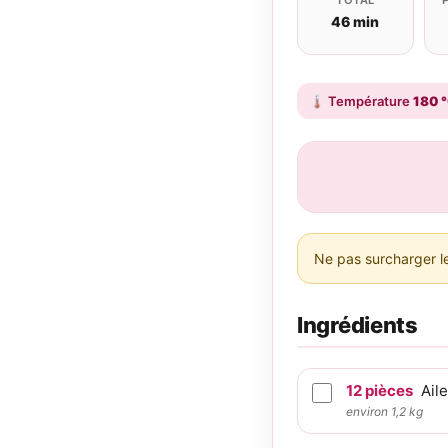
46 min
🌡️
Température
180 
Ne pas surcharger le
Ingrédients
12
pièces
Ail
environ 1,2 kg