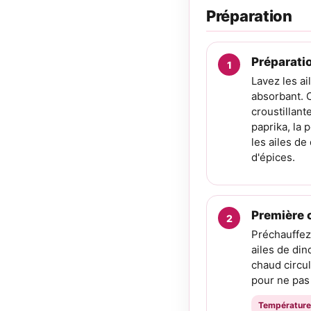
Préparation
Préparati
Lavez les ai
absorbant. C
croustillant
paprika, la 
les ailes d
d'épices.
Première c
Préchauffez
ailes de din
chaud circul
pour ne pas 
Température