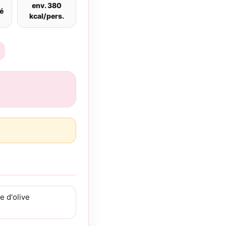
env. 380
é
kcal/pers.
e d'olive