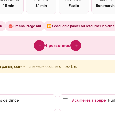
15 min
31 min
Facile
Bon march
°C
♨️
Préchauffage
oui
🔁
Secouer le panier ou retourner les ailes
−
+
4
personnes
 panier, cuire en une seule couche si possible.
es de dinde
3
cuillères à soupe
Huil