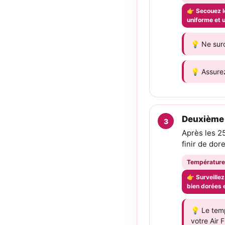
👉 Secouez l
uniforme et u
💡 Ne surc
💡 Assurez
Deuxième 
Après les 2
finir de dor
Température
👉 Surveillez
bien dorées e
💡 Le temp
votre Air F