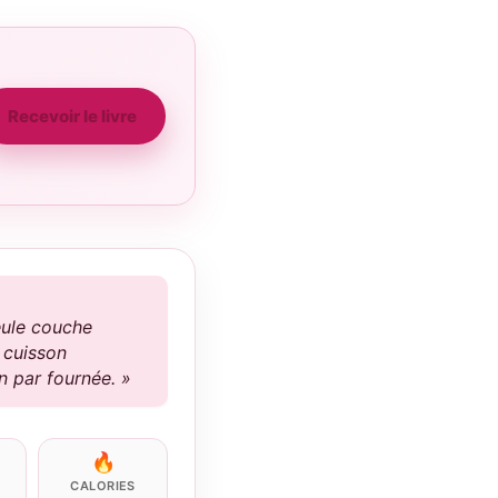
Recevoir le livre
seule couche
e cuisson
n par fournée. »
🔥
CALORIES