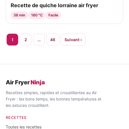
Recette de quiche lorraine air fryer
38 min
180 °C
Facile
Pagination
1
2
…
46
Suivant ›
des
publications
Air Fryer
Ninja
Recettes simples, rapides et croustillantes au Air
Fryer : les bons temps, les bonnes températures et
les astuces croustillant.
RECETTES
Toutes les recettes