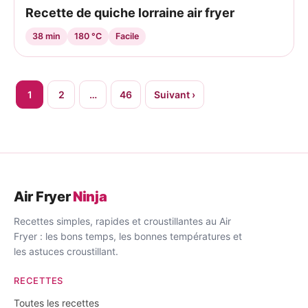
Recette de quiche lorraine air fryer
38 min
180 °C
Facile
Pagination
1
2
…
46
Suivant ›
des
publications
Air Fryer
Ninja
Recettes simples, rapides et croustillantes au Air
Fryer : les bons temps, les bonnes températures et
les astuces croustillant.
RECETTES
Toutes les recettes