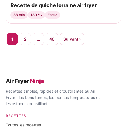
Recette de quiche lorraine air fryer
38 min
180 °C
Facile
Pagination
1
2
…
46
Suivant ›
des
publications
Air Fryer
Ninja
Recettes simples, rapides et croustillantes au Air
Fryer : les bons temps, les bonnes températures et
les astuces croustillant.
RECETTES
Toutes les recettes