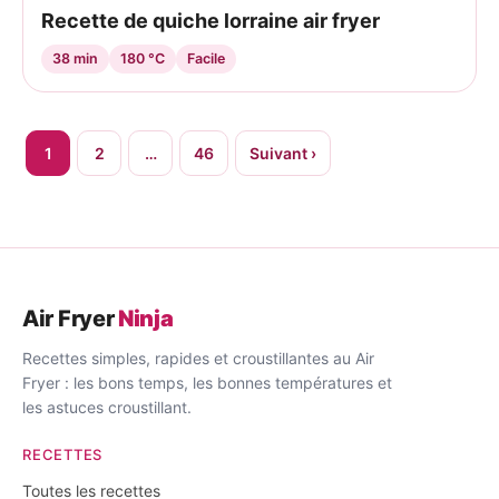
Recette de quiche lorraine air fryer
38 min
180 °C
Facile
Pagination
1
2
…
46
Suivant ›
des
publications
Air Fryer
Ninja
Recettes simples, rapides et croustillantes au Air
Fryer : les bons temps, les bonnes températures et
les astuces croustillant.
RECETTES
Toutes les recettes